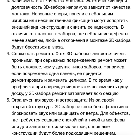
Зависимость от качества монтажа: Эстетический вид и
долговечность 3D-забора напрямую зависят от качества
монтажа. Неровные опоры, панели с небольшим
изгибом или некачественная фиксация могут испортить
внешний вид конструкции и снизить ее надежность. В
отличие от сплошных заборов, где небольшие дефекты
менее заметны, любые отклонения в монтаже 3D-забора
будут бросаться в глаза.
Сложность ремонта: Хотя 3D-заборы считаются очень
прочными, при серьезных повреждениях ремонт может
быть сложнее, чем у других типов заборов. Например,
если повреждена одна панель, ее придется
демонтировать и заменять целиком. В то время как у
профлиста при повреждении достаточно заменить одну
доску, у 3D-забора ремонт затрагивает всю секцию.
Ограниченная звуко- и ветрозащита: Из-за своей
открытой структуры 3D-забор не способен эффективно
блокировать звук или защищать от ветра. Для объектов,
где требуется создание спокойной и тихой атмосферы,
или для защиты от сильных ветров, сплошные
конструкции будут более подходящим решением.