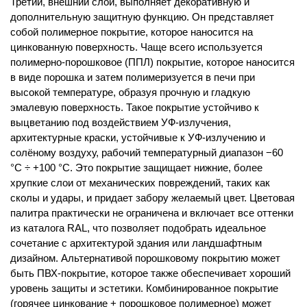
Третий, внешний слой, выполняет декоративную и
дополнительную защитную функцию. Он представляет
собой полимерное покрытие, которое наносится на
цинкованную поверхность. Чаще всего используется
полимерно-порошковое (ППЛ) покрытие, которое наносится
в виде порошка и затем полимеризуется в печи при
высокой температуре, образуя прочную и гладкую
эмалевую поверхность. Такое покрытие устойчиво к
выцветанию под воздействием УФ-излучения,
архитектурные краски, устойчивые к УФ-излучению и
солёному воздуху, рабочий температурный диапазон −60
°C ÷ +100 °C. Это покрытие защищает нижние, более
хрупкие слои от механических повреждений, таких как
сколы и удары, и придает забору желаемый цвет. Цветовая
палитра практически не ограничена и включает все оттенки
из каталога RAL, что позволяет подобрать идеальное
сочетание с архитектурой здания или ландшафтным
дизайном. Альтернативой порошковому покрытию может
быть ПВХ-покрытие, которое также обеспечивает хороший
уровень защиты и эстетики. Комбинированное покрытие
(горячее цинкование + порошковое полимерное) может