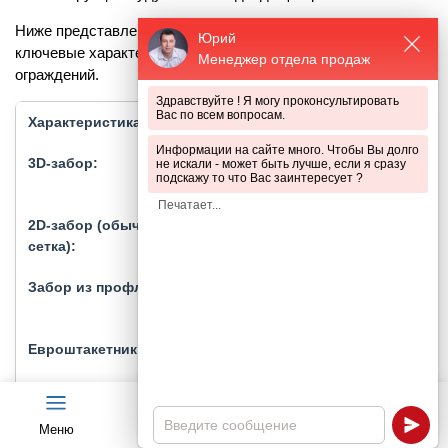
Ниже представлена сравнительная таблица, обобщающая
Юрий
ключевые характеристики 3D-забора и других видов
Менеджер отдела продаж
ограждений.
Здравствуйте ! Я могу проконсультировать
Вас по всем вопросам.
Прочность и жесткость
Информации на сайте много. Чтобы Вы долго
Высокая, за счет ребер
не искали - может быть лучше, если я сразу
подскажу то что Вас заинтересует ?
жесткости
Низкая, склонен к
провисанию
Высокая, зависит от типа
профиля
Высокая, за счет глубокого
профиля
Зависит от качества
Меню
Чат
древесины
Каталог
Калькулятор