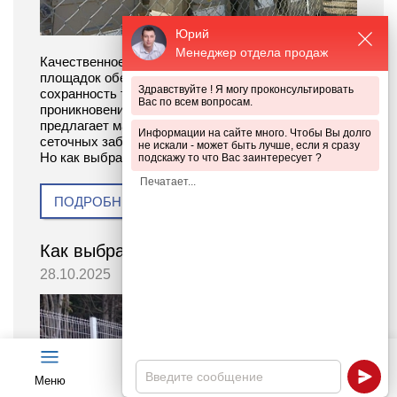
Юрий
Менеджер отдела продаж
Качественное ограждение для производственных
площадок обеспечивает безопасность рабочих и
Здравствуйте ! Я могу проконсультировать
сохранность техники, а также предотвращает
Вас по всем вопросам.
проникновение посторонних лиц. Сегодня рынок
предлагает массу вариантов — от простых
Информации на сайте много. Чтобы Вы долго
сеточных заборов до капитальных бетонных стен.
не искали - может быть лучше, если я сразу
Но как выбрать оптимальный вариант?
подскажу то что Вас заинтересует ?
ПОДРОБНЕЕ
Как выбрать забор из 3D-панелей
28.10.2025
Меню
Чат
Каталог
Калькулятор