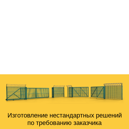
28.02.2023
Андрей
Мы заказываем уже не первый раз ограждения в этой
фирме. Как застройщика, нас полностью устраивает
сотрудничество. Делают быстро, стоимость среди
других подобных фирм немного, но ниже, менеджеры
всегда на связи, ограждения качественные. Со сроками
никогда не тянули, делают вовремя. Сотрудничаем
дальше, рекомендую знакомым.
Изготовление нестандартных решений
по требованию заказчика