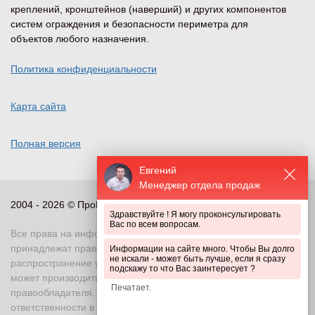
креплений, кронштейнов (наверший) и других компонентов
систем ограждения и безопасности периметра для
объектов любого назначения.
Политика конфиденциальности
Карта сайта
Полная версия
Евгений
Менеджер отдела продаж
2004 - 2026 © ПроПериметр, все права защищены
Здравствуйте ! Я могу проконсультировать
Вас по всем вопросам.
Все права на информационные и иные материалы сайта
принадлежат правообладателю. Воспроизведение или
Информации на сайте много. Чтобы Вы долго
не искали - может быть лучше, если я сразу
распространение указанных материалов в любой форме
подскажу то что Вас заинтересует ?
может производиться только с письменного разрешения
правообладателя, в противном случае возможно применение
ответственности в соответствии с действующим