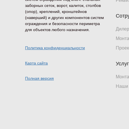
Рекви
заборных сеток, ворот, калиток, столбов
(опор), креплений, кронштейнов
Сотр
(наверший) и других компонентов систем
ограждения и безопасности периметра
Диле
для объектов любого назначения.
Монт
Политика конфиденциальности
Проек
Карта сайта
Услу
Монт
Полная версия
Наши 