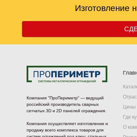
Изготовление 
СДЕ
Глав
Катал
Отрас
Компания "ПроПериметр" — ведущий
российский производитель сварных
Цены
сетчатых 3D и 2D панелей ограждения.
Где к
Компания осуществляет изготовление и
О ком
продажу всего комплекса товаров для
систем ограждений под ключ: стальных