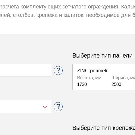
расчета комплектующих сетчатого ограждения. Кальк
лей, столбов, крепежа и калиток, необходимое для 
Выберите тип панели
ZINС-perimetr
Высота, мм
Ширина, м
1730
2500
LIGHT-perimetr
Высота, мм
Ширина, м
1730
2500
Выберите тип крепеж
GARMONY-perimetr