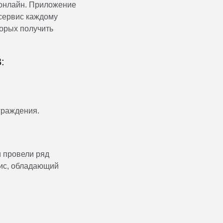
 онлайн. Приложение
сервис каждому
торых получить
:
граждения.
и провели ряд
вис, обладающий