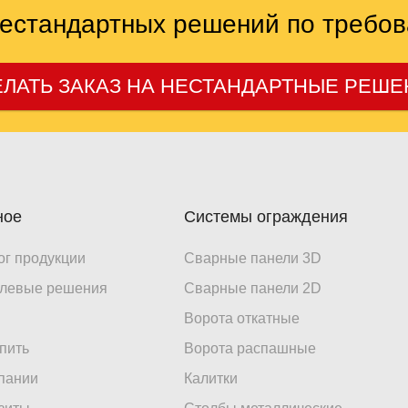
нестандартных решений по требов
ЛАТЬ ЗАКАЗ НА НЕСТАНДАРТНЫЕ РЕШ
ное
Системы ограждения
ог продукции
Сварные панели 3D
левые решения
Сварные панели 2D
Ворота откатные
упить
Ворота распашные
пании
Калитки