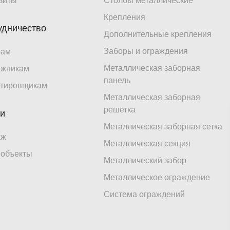
зиты
Столбы металлические
Крепления
удничество
Дополнительные крепления
Заборы и ограждения
рам
Металлическая заборная
ажникам
панель
тировщикам
Металлическая заборная
решетка
ги
Металлическая заборная сетка
аж
Металлическая секция
объекты
Металлический забор
Металлическое ограждение
Система ограждений