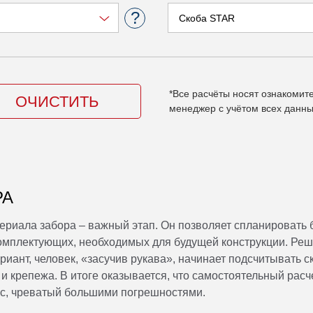
Высота, мм
Ширина, м
2030
3000
OPTIMA-perimetr
Высота, мм
Ширина, м
*Все расчёты носят ознакомит
2030
2500
ОЧИСТИТЬ
менеджер с учётом всех данны
PREMIUM-perimetr
Высота, мм
Ширина, м
2030
2500
РА
HARD-perimetr
териала забора – важный этап. Он позволяет спланировать 
Высота, мм
Ширина, м
омплектующих, необходимых для будущей конструкции. Реш
2030
2500
иант, человек, «засучив рукава», начинает подсчитывать с
в и крепежа. В итоге оказывается, что самостоятельный расч
сс, чреватый большими погрешностями.