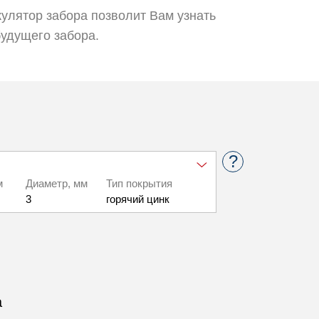
улятор забора позволит Вам узнать
будущего забора.
м
Диаметр, мм
Тип покрытия
3
горячий цинк
м
Диаметр, мм
Тип покрытия
3
горячий
цинк+полимер
а