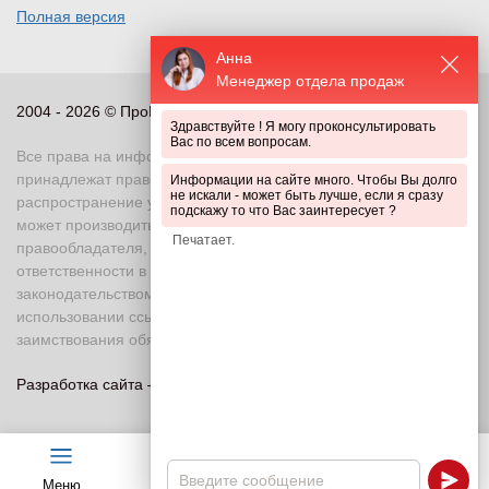
Полная версия
Анна
Менеджер отдела продаж
2004 - 2026 © ПроПериметр, все права защищены
Здравствуйте ! Я могу проконсультировать
Вас по всем вопросам.
Все права на информационные и иные материалы сайта
принадлежат правообладателю. Воспроизведение или
Информации на сайте много. Чтобы Вы долго
не искали - может быть лучше, если я сразу
распространение указанных материалов в любой форме
подскажу то что Вас заинтересует ?
может производиться только с письменного разрешения
правообладателя, в противном случае возможно применение
ответственности в соответствии с действующим
законодательством Российской Федерации. При
использовании ссылка на правообладателя и источник
заимствования обязательна
Разработка сайта —
«Askaron Systems»
Меню
Чат
Каталог
Калькулятор