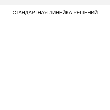
СТАНДАРТНАЯ ЛИНЕЙКА РЕШЕНИЙ
— Золотой стандарт прочности
—