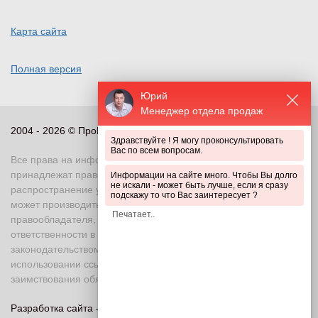
Карта сайта
Полная версия
Юрий
Менеджер отдела продаж
2004 - 2026 © ПроПериметр, все права защищены
Здравствуйте ! Я могу проконсультировать
Вас по всем вопросам.
Все права на информационные и иные материалы сайта
принадлежат правообладателю. Воспроизведение или
Информации на сайте много. Чтобы Вы долго
не искали - может быть лучше, если я сразу
распространение указанных материалов в любой форме
подскажу то что Вас заинтересует ?
может производиться только с письменного разрешения
правообладателя, в противном случае возможно применение
ответственности в соответствии с действующим
законодательством Российской Федерации. При
использовании ссылка на правообладателя и источник
заимствования обязательна
Разработка сайта —
«Askaron Systems»