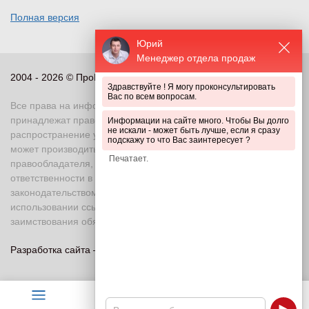
Полная версия
Юрий
Менеджер отдела продаж
2004 - 2026 © ПроПериметр, все права защищены
Здравствуйте ! Я могу проконсультировать
Вас по всем вопросам.
Все права на информационные и иные материалы сайта
принадлежат правообладателю. Воспроизведение или
Информации на сайте много. Чтобы Вы долго
не искали - может быть лучше, если я сразу
распространение указанных материалов в любой форме
подскажу то что Вас заинтересует ?
может производиться только с письменного разрешения
правообладателя, в противном случае возможно применение
ответственности в соответствии с действующим
законодательством Российской Федерации. При
использовании ссылка на правообладателя и источник
заимствования обязательна
Разработка сайта —
«Askaron Systems»